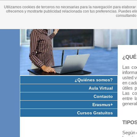
Utilizamos cookies de terceros no necesarias para la navegación para elaborar 
ofrecemos y mostrarte publicidad relacionada con tus preferencias. Puedes el
consultando
¿QUÉ
Las co
inform
usted v
¿Quiénes somos?
en cada
útiles 
Aula Virtual
Las co
Contacto
entre 
general
Erasmus+
Cursos Gratuitos
TIPO
Según d