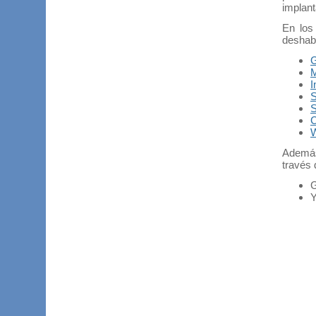
implant
En los 
deshabi
G
M
I
S
S
C
Además
través 
G
Y