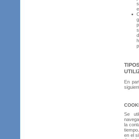
s
e
C
g
p
s
d
h
p
TIPO
UTILI
En part
siguien
COOKI
Se uti
navegan
la cont
tiempo.
en el s