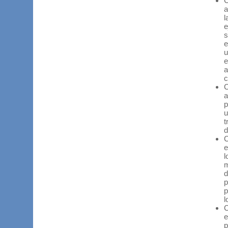
C
a
l
e
s
e
u
e
a
c
C
a
p
u
t
d
C
e
l
m
d
p
p
l
C
e
p