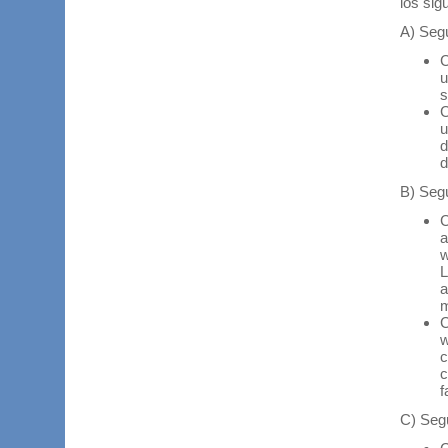
los sig
A) Segú
C
u
s
C
u
d
d
B) Segú
C
a
w
L
a
m
C
w
c
c
f
C) Segú