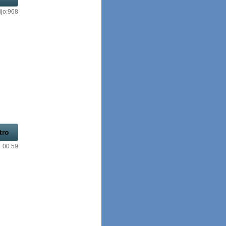
ijo:968
tro
3 00 59