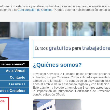
nformación estadística y analizar tus hábitos de navegación para personalizar el 
cediendo a la
Configuración de Cookies
. Puedes obtener más información consult
¿Quiénes somos?
uiénes somos?
Aula Virtual
Levelcom Servicios, S.L. es una de las empresas pertene
Contacto
al holding Grupo Coremsa. Como entidad experimentada
campo de la formación, ha conducido su actividad en los 
Erasmus+
años al ámbito de la enseñanza reglada y con titulación o
Este afán le ha llevado a homologar 3 centros acreditad
ursos Gratuitos
la impartición de numerosos Certificados de Profesio
con Acreditación Oficial: