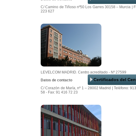
C/ Camino de Tiñoso nº50 Los Garres 30158 – Murcia | F
223 627
LEVELCOM MADRID. Centro acreditado - Nº 27599
Certificados del Cen
Datos de contacto
C/ Corazón de María, nº 1 – 28002 Madrid | Teléfono: 91
58 - Fax: 91 416 72 23