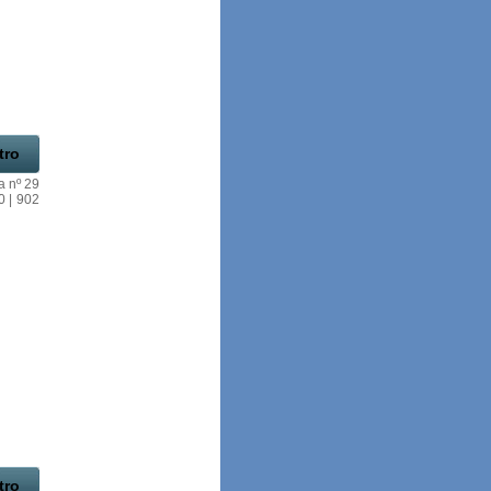
tro
a nº 29
0 | 902
tro